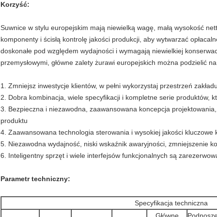
Korzyść:
Suwnice w stylu europejskim mają niewielką wagę, małą wysokość netto
komponenty i ścisłą kontrolę jakości produkcji, aby wytwarzać opłacal
doskonałe pod względem wydajności i wymagają niewielkiej konserwac
przemysłowymi, główne zalety żurawi europejskich można podzielić na
1. Zmniejsz inwestycje klientów, w pełni wykorzystaj przestrzeń zakład
2. Dobra kombinacja, wiele specyfikacji i kompletne serie produktów, 
3. Bezpieczna i niezawodna, zaawansowana koncepcja projektowania, 
produktu
4. Zaawansowana technologia sterowania i wysokiej jakości kluczow
5. Niezawodna wydajność, niski wskaźnik awaryjności, zmniejszenie k
6. Inteligentny sprzęt i wiele interfejsów funkcjonalnych są zarezerwo
Parametr techniczny:
Specyfikacja techniczna
Główne
Podnosze