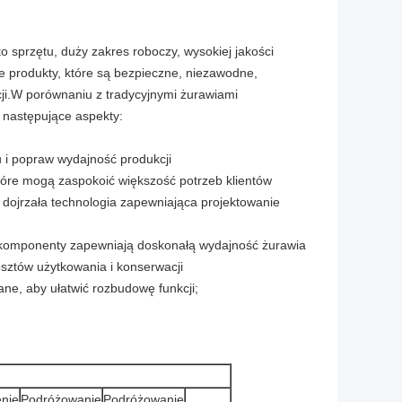
 sprzętu, duży zakres roboczy, wysokiej jakości
ne produkty, które są bezpieczne, niezawodne,
ji.W porównaniu z tradycyjnymi żurawiami
 następujące aspekty:
u i popraw wydajność produkcji
które mogą zaspokoić większość potrzeb klientów
dojrzała technologia zapewniająca projektowanie
e komponenty zapewniają doskonałą wydajność żurawia
osztów użytkowania i konserwacji
wane, aby ułatwić rozbudowę funkcji;
nie
Podróżowanie
Podróżowanie