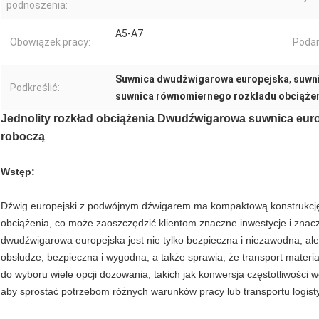
podnoszenia:
A5-A7
Obowiązek pracy:
Podan
Suwnica dwudźwigarowa europejska
,
suwn
Podkreślić:
suwnica równomiernego rozkładu obciąże
Jednolity rozkład obciążenia Dwudźwigarowa suwnica euro
roboczą
Wstęp:
Dźwig europejski z podwójnym dźwigarem ma kompaktową konstrukcję, 
obciążenia, co może zaoszczędzić klientom znaczne inwestycje i znac
dwudźwigarowa europejska jest nie tylko bezpieczna i niezawodna, al
obsłudze, bezpieczna i wygodna, a także sprawia, że ​​transport materia
do wyboru wiele opcji dozowania, takich jak konwersja częstotliwości w
aby sprostać potrzebom różnych warunków pracy lub transportu logist