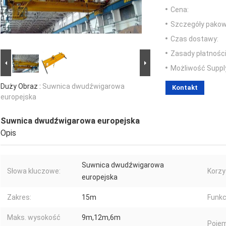
Cena:
Szczegóły pakow
Czas dostawy:
Zasady płatności
Możliwość Suppl
Duży Obraz :
Suwnica dwudźwigarowa
Kontakt
europejska
Suwnica dwudźwigarowa europejska
Opis
Suwnica dwudźwigarowa
Słowa kluczowe:
Korzy
europejska
Zakres:
15m
Funkc
Maks. wysokość
9m,12m,6m
Poje