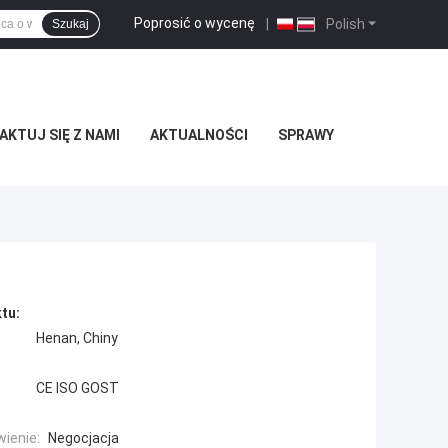
Poprosić o wycenę
|
Polish
Szukaj
KTUJ SIĘ Z NAMI
AKTUALNOŚCI
SPRAWY
tu:
Henan, Chiny
CE ISO GOST
ienie:
Negocjacja