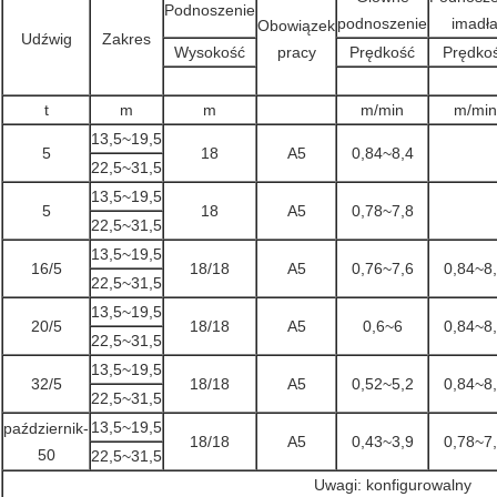
Podnoszenie
podnoszenie
imadł
Obowiązek
Udźwig
Zakres
Wysokość
pracy
Prędkość
Prędko
t
m
m
m/min
m/min
13,5~19,5
5
18
A5
0,84~8,4
22,5~31,5
13,5~19,5
5
18
A5
0,78~7,8
22,5~31,5
13,5~19,5
16/5
18/18
A5
0,76~7,6
0,84~8
22,5~31,5
13,5~19,5
20/5
18/18
A5
0,6~6
0,84~8
22,5~31,5
13,5~19,5
32/5
18/18
A5
0,52~5,2
0,84~8
22,5~31,5
13,5~19,5
październik-
18/18
A5
0,43~3,9
0,78~7
50
22,5~31,5
Uwagi: konfigurowalny