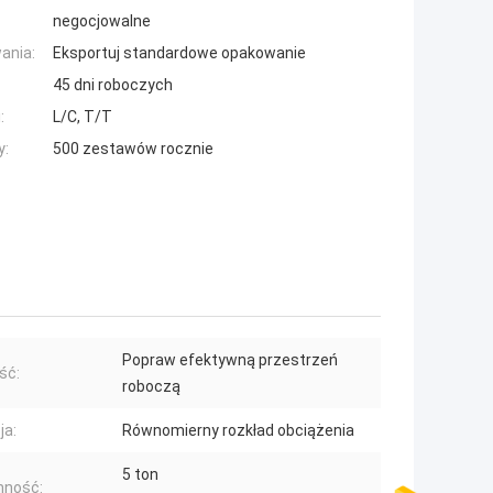
negocjowalne
ania:
Eksportuj standardowe opakowanie
45 dni roboczych
:
L/C, T/T
y:
500 zestawów rocznie
Popraw efektywną przestrzeń
ść:
roboczą
ja:
Równomierny rozkład obciążenia
5 ton
mność: