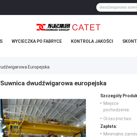
S
WYCIECZKA PO FABRYCE
KONTROLA JAKOŚCI
SKONTA
udźwigarowa Europejska
Suwnica dwudźwigarowa europejska
Szczegóły Produk
Miejsce
pochodzenia:
Orzecznictwo:
Zapłata:
Minimalne zamów