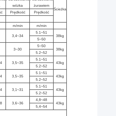
a
wózka
żurawiem
Ścieżka
ść
Prędkość
Prędkość
m/min
m/min
5.1~51
3,4~34
38kg
5~50
5~50
3~30
38kg
5.2~52
5.1~51
,4
3,5~35
43kg
5.2~52
5.1~51
,4
3,5~35
43kg
5.2~52
5.1~51
,4
3,1~31
43kg
5.2~52
4,8~48
,8
3,6~36
43kg
5,4~54