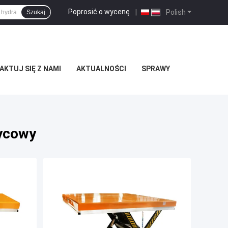
Poprosić o wycenę
|
Polish
Szukaj
KTUJ SIĘ Z NAMI
AKTUALNOŚCI
SPRAWY
życowy