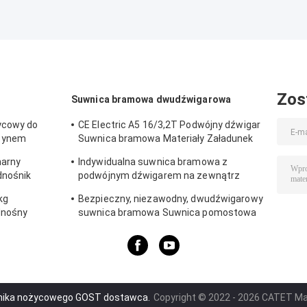
Zos
Suwnica bramowa dwudźwigarowa
ycowy do
CE Electric A5 16/3,2T Podwójny dźwigar
zynem
Suwnica bramowa Materiały Załadunek
suwnicy rozładunkowej
narny
Indywidualna suwnica bramowa z
dnośnik
podwójnym dźwigarem na zewnątrz
50/10 ton do 100/20 ton
kg
Bezpieczny, niezawodny, dwudźwigarowy
dnośny
suwnica bramowa Suwnica pomostowa
40 ton Niski poziom hałasu
śnika nożycowego GOST dostawca.
Copyright © 2022 - 2026 CATET Mac