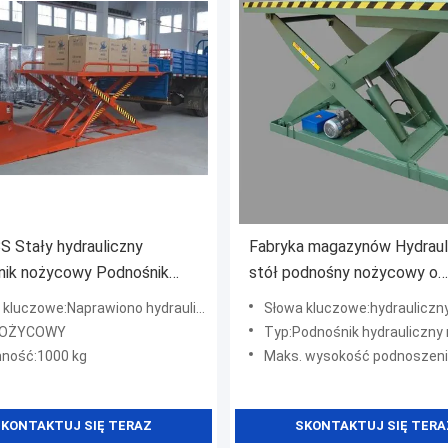
 Stały hydrauliczny
Fabryka magazynów Hydraul
nik nożycowy Podnośnik
stół podnośny nożycowy o
wy dla fabryki magazynów
wysokości 190 mm-1000 m
uczowe:Naprawiono hydrauliczny stół podnoszący
Słowa kluczowe:hydrauliczny stół 
NOŻYCOWY
Typ:Podnośnik hydrauliczny
ność:1000 kg
Maks. wysokość podnoszenia:
KONTAKTUJ SIĘ TERAZ
SKONTAKTUJ SIĘ TERA