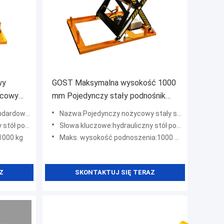
wy
GOST Maksymalna wysokość 1000
ycowy
mm Pojedynczy stały podnośnik
lnego
nożycowy do warsztatu
 pojedynczym nożycem
Nazwa:Pojedynczy nożycowy stały stół hydrauliczny
podnoszący
Słowa kluczowe:hydrauliczny stół podnoszący
1000 kg
Maks. wysokość podnoszenia:1000 mm
Z
SKONTAKTUJ SIĘ TERAZ