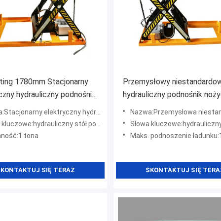
fting 1780mm Stacjonarny
Przemysłowy niestandardo
czny hydrauliczny podnośnik
hydrauliczny podnośnik noż
wy AC380v
1000 kg 3-fazowy pilot zda
jonarny elektryczny hydrauliczny podnośnik nożycowy
Nazwa:Przemysłowa niestandardowa hydrauliczna platforma podnosząca z
sterowania
luczowe:hydrauliczny stół podnoszący
Słowa kluczowe:hydrauliczny stół 
ność:1 tona
Maks. podnoszenie ładunku:
KONTAKTUJ SIĘ TERAZ
SKONTAKTUJ SIĘ TERA