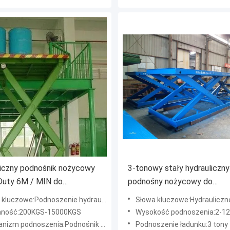
iczny podnośnik nożycowy
3-tonowy stały hydrauliczny
Duty 6M / MIN do
podnośny nożycowy do
zenia materiałów
podnoszenia ładunków o wy
zowe:Podnoszenie hydrauliczne platformy elektrycznej
Słowa kluczowe:Hydrauliczne Elektryczne Podwójne 
gabarytowych
2-12 m
mność:200KGS-15000KGS
Wysokość podnoszenia:2-1
m podnoszenia:Podnośnik hydrauliczny nożycowy
Podnoszenie ładunku:3 tony