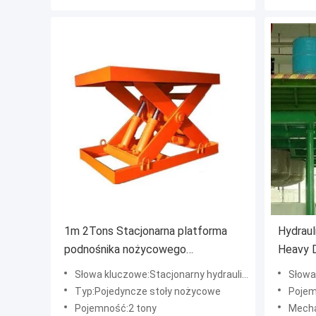
1m 2Tons Stacjonarna platforma
Hydraul
podnośnika nożycowego
Heavy 
Konfigurowalna Pokonywanie różnic
przenos
Słowa kluczowe:Stacjonarny hydrauliczny stół podnoszący
Słowa kluc
poziomów
wielko
Typ:Pojedyncze stoły nożycowe
Poje
Pojemność:2 tony
Mechaniz