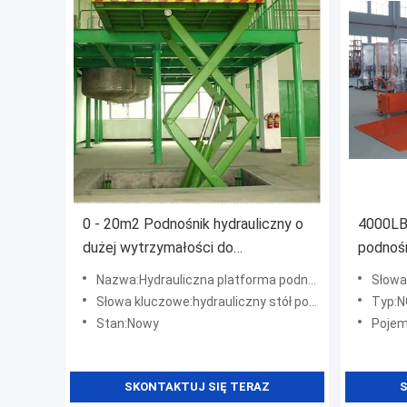
0 - 20m2 Podnośnik hydrauliczny o
4000LBS
dużej wytrzymałości do
podnoś
podnoszenia towarów fabrycznych
ładunko
Nazwa:Hydrauliczna platforma podnosząca o dużej wytrzymałości
Słowa kl
2200lbs
Słowa kluczowe:hydrauliczny stół podnoszący
Typ:
Stan:Nowy
Pojem
SKONTAKTUJ SIĘ TERAZ
S