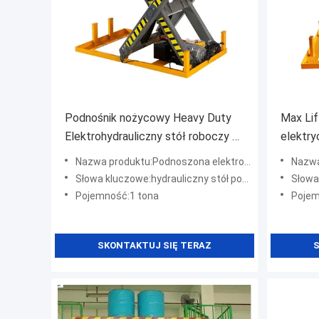
Podnośnik nożycowy Heavy Duty
Max Li
Elektrohydrauliczny stół roboczy o
elektry
wysokości 1 m
nożyco
Nazwa produktu:Podnoszona elektrohydrauliczna platforma robocza o dużej wytrzymałości
Nazwa:Stac
Słowa kluczowe:hydrauliczny stół podnoszący
Słowa k
Pojemność:1 tona
Pojem
SKONTAKTUJ SIĘ TERAZ
S