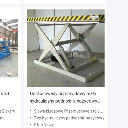
 stół
Dostosowany przemysłowy mały
hydrauliczny podnośnik nożycowy
sokości
300-5000 kg
Stoły Nożycowe
Słowa kluczowe:Przemysłowe stoły podnośne
2m
Typ:hydrauliczny podnośnik nożycowy
Stan:Nowy