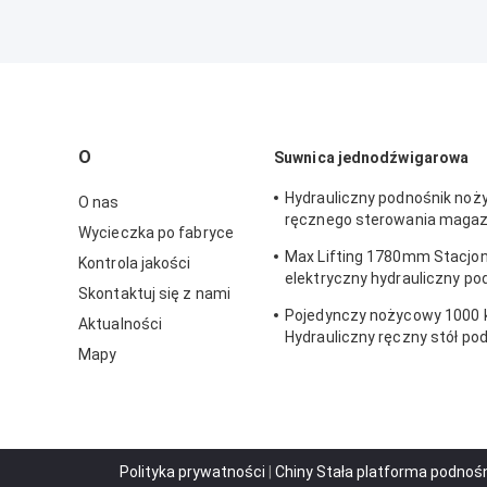
O
Suwnica jednodźwigarowa
Hydrauliczny podnośnik noż
O nas
ręcznego sterowania maga
Wycieczka po fabryce
Certyfikat CE
Max Lifting 1780mm Stacjo
Kontrola jakości
elektryczny hydrauliczny po
Skontaktuj się z nami
nożycowy AC380v
Pojedynczy nożycowy 1000 
Aktualności
Hydrauliczny ręczny stół po
Mapy
nożycowy Odporny na rdzę
Polityka prywatności
|
Chiny Stała platforma podno