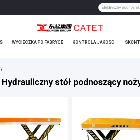
S
WYCIECZKA PO FABRYCE
KONTROLA JAKOŚCI
SKONTA
wy
 Hydrauliczny stół podnoszący no