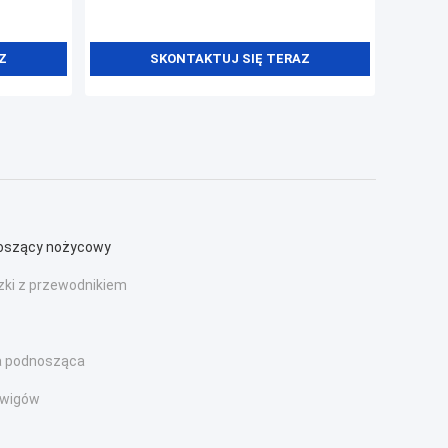
Z
SKONTAKTUJ SIĘ TERAZ
noszący nożycowy
ki z przewodnikiem
a podnosząca
źwigów