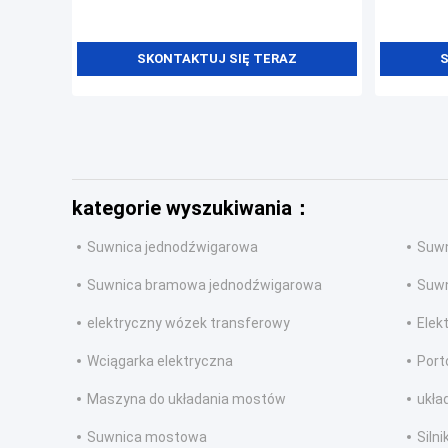
SKONTAKTUJ SIĘ TERAZ
S
kategorie wyszukiwania：
Suwnica jednodźwigarowa
Suw
Suwnica bramowa jednodźwigarowa
Suw
elektryczny wózek transferowy
Elek
Wciągarka elektryczna
Port
Maszyna do układania mostów
ukła
Suwnica mostowa
Silni