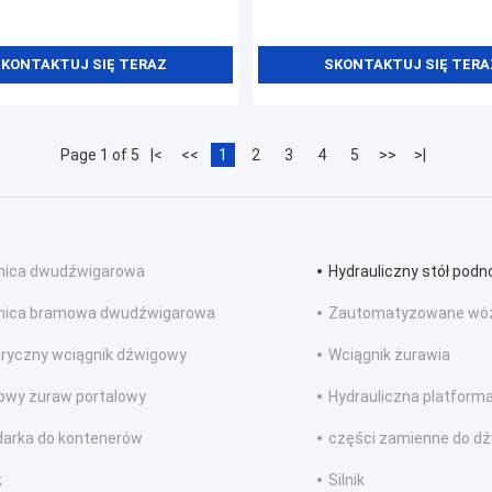
KONTAKTUJ SIĘ TERAZ
SKONTAKTUJ SIĘ TERA
Page 1 of 5
|<
<<
1
2
3
4
5
>>
>|
nica dwudźwigarowa
Hydrauliczny stół pod
nica bramowa dwudźwigarowa
Zautomatyzowane wóz
tryczny wciągnik dźwigowy
Wciągnik żurawia
owy żuraw portalowy
Hydrauliczna platform
darka do kontenerów
części zamienne do d
k
Silnik