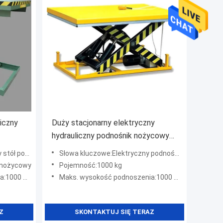
iczny
Duży stacjonarny elektryczny
hydrauliczny podnośnik nożycowy
m
0,75 kW
podnoszący
Słowa kluczowe:Elektryczny podnośnik nożycowy z pompą hydrauliczną
 nożycowy
Pojemność:1000 kg
1000 mm
Maks. wysokość podnoszenia:1000 mm
Z
SKONTAKTUJ SIĘ TERAZ