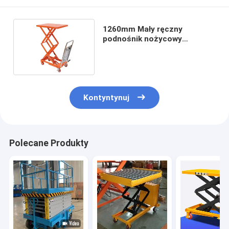
1260mm Mały ręczny
podnośnik nożycowy
Podwójne nożyce Załaduj
towary
Kontyntynuj
Polecane Produkty