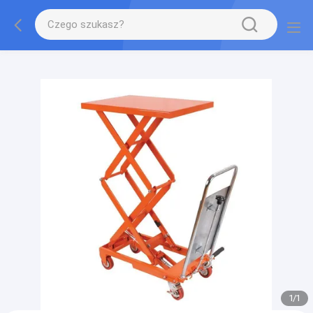
gtag('config', 'G-QWE9HWC3PF', {cookie_flags:
"SameSite=None;Secure"});
1
/
1