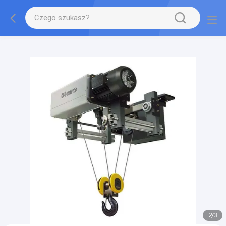
gtag('config', 'G-QWE9HWC3PF', {cookie_flags:
"SameSite=None;Secure"});
2
/
3