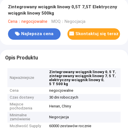
Zintegrowany wciągnik linowy 0,5T 7,5T Elektryczny
wciągnik linowy 500kg
Cena：negocjowalne
MOQ：Negocjacja
Najlepsza cena
Skontaktuj się teraz
Opis Produktu
,
,
Zintegrowany wciągnik linowy 0
5 T
,
,
zintegrowany wciągnik linowy 7
5 T
Najważniejsze
,
elektryczny wciągnik linowy 0
5 T 500 kg
Cena
negocjowalne
Czas dostawy
30 dni roboczych
Miejsce
Henan, Chiny
pochodzenia
Minimalne
Negocjacja
zamówienie
Możliwość Supply
60000 zestawów rocznie