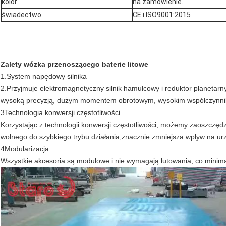
kolor
na zamówienie.
świadectwo
CE i ISO9001:2015
Zalety wózka przenoszącego baterie litowe
1.
System napędowy silnika
2.
Przyjmuje elektromagnetyczny silnik hamulcowy i reduktor planetarny
wysoką precyzją, dużym momentem obrotowym, wysokim współczynnikie
3Technologia konwersji częstotliwości
Korzystając z technologii konwersji częstotliwości, możemy zaoszczęd
wolnego do szybkiego trybu działania,znacznie zmniejsza wpływ na ur
4Modularizacja
Wszystkie akcesoria są modułowe i nie wymagają lutowania, co minim