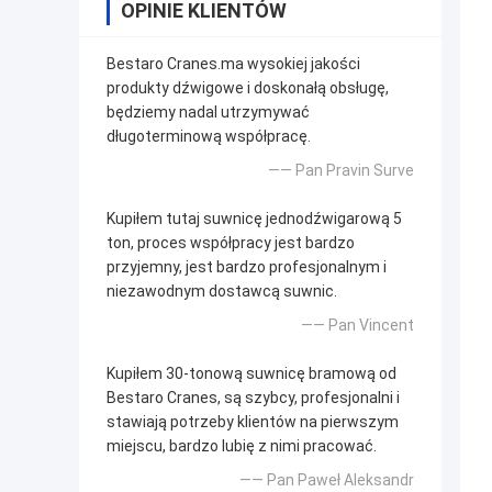
OPINIE KLIENTÓW
Bestaro Cranes.ma wysokiej jakości
produkty dźwigowe i doskonałą obsługę,
będziemy nadal utrzymywać
długoterminową współpracę.
—— Pan Pravin Surve
Kupiłem tutaj suwnicę jednodźwigarową 5
ton, proces współpracy jest bardzo
przyjemny, jest bardzo profesjonalnym i
niezawodnym dostawcą suwnic.
—— Pan Vincent
Kupiłem 30-tonową suwnicę bramową od
Bestaro Cranes, są szybcy, profesjonalni i
stawiają potrzeby klientów na pierwszym
miejscu, bardzo lubię z nimi pracować.
—— Pan Paweł Aleksandr