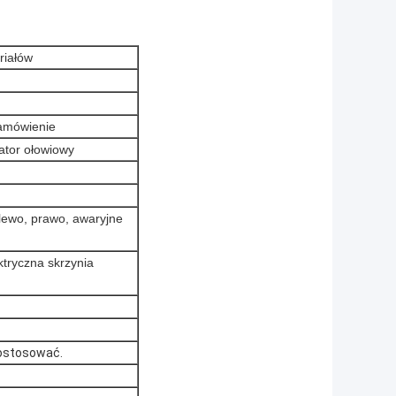
riałów
amówienie
ator ołowiowy
 lewo, prawo, awaryjne
ektryczna skrzynia
ostosować.