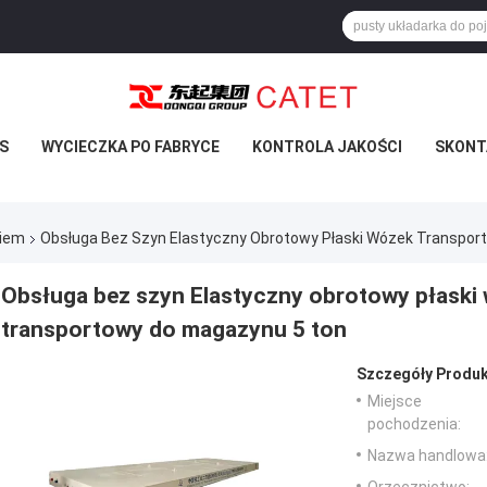
S
WYCIECZKA PO FABRYCE
KONTROLA JAKOŚCI
SKONTA
kiem
Obsługa Bez Szyn Elastyczny Obrotowy Płaski Wózek Transpo
Obsługa bez szyn Elastyczny obrotowy płask
transportowy do magazynu 5 ton
Szczegóły Produk
Miejsce
pochodzenia:
Nazwa handlowa