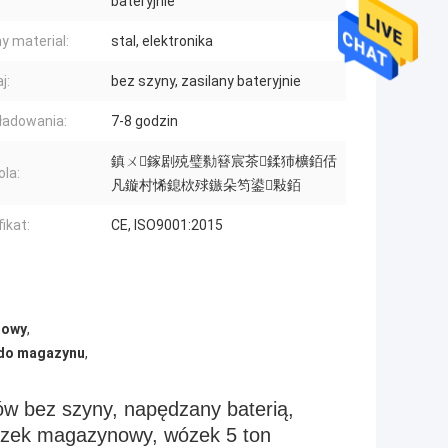
bateryjnie
y material:
stal, elektronika
j:
bez szyny, zasilany bateryjnie
ładowania:
7-8 godzin
鎮ㄨ鎵剧殑璧勬簮宸茶鍒犻櫎銆佸
ola:
凡鏇村悕鎴栨殏鏃朵笉鍙敤銆
ikat:
CE, ISO9001:2015
rowy
,
 do magazynu
,
w bez szyny, napędzany baterią,
wózek magazynowy, wózek 5 ton