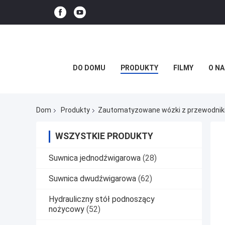
DO DOMU
PRODUKTY
FILMY
O NA
Dom
Produkty
Zautomatyzowane wózki z przewodni
WSZYSTKIE PRODUKTY
Suwnica jednodźwigarowa
(28)
Suwnica dwudźwigarowa
(62)
Hydrauliczny stół podnoszący
nożycowy
(52)