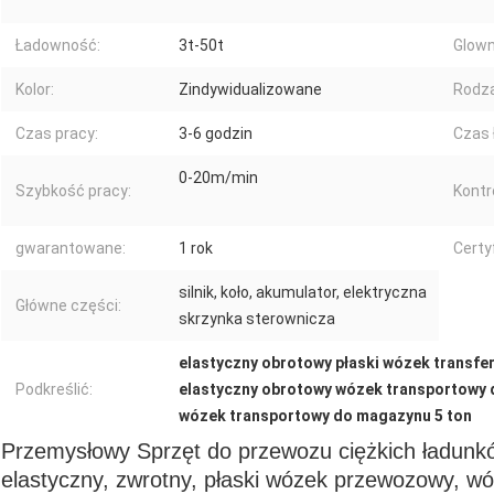
Ładowność:
3t-50t
Glown
Kolor:
Zindywidualizowane
Rodza
Czas pracy:
3-6 godzin
Czas 
0-20m/min
Szybkość pracy:
Kontr
gwarantowane:
1 rok
Certyf
silnik, koło, akumulator, elektryczna
Główne części:
skrzynka sterownicza
elastyczny obrotowy płaski wózek transfe
Podkreślić:
elastyczny obrotowy wózek transportowy
wózek transportowy do magazynu 5 ton
Przemysłowy Sprzęt do przewozu ciężkich ładunkó
elastyczny, zwrotny, płaski wózek przewozowy, 