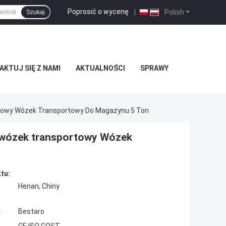
Poprosić o wycenę
|
Polish
Szukaj
KTUJ SIĘ Z NAMI
AKTUALNOŚCI
SPRAWY
rtowy Wózek Transportowy Do Magazynu 5 Ton
i wózek transportowy Wózek
tu:
Henan, Chiny
:
Bestaro