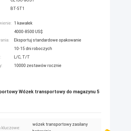
CE ISO GOST
BT-5T1
ienie:
1 kawałek
4000-8500 US$
ania:
Eksportuj standardowe opakowanie
10-15 dni roboczych
:
L/C, T/T
y:
10000 zestawów rocznie
nsportowy Wózek transportowy do magazynu 5
wózek transportowy zasilany
 kluczowe: