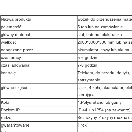
Nazwa produktu
wózek do przenoszenia mate
pojemność
5 ton lub na zamówienie
główny materiał
stal, baterie, elektronika
wielkość
2000*3000*300 mm lub na z
napędzane przez
akumulator litowy lub akumul
czas pracy
5-6 godzin
czas ładowania
7-8 godzin
kontrolę
Telekom, do przodu, do tyłu,
zatrzymanie.
główne części
silnik, 4 koła, akumulator, el
sterująca
Koło
4,Polyuretanu lub gumy
Poziom IP
IP 44 lub IP54 (na zewnątrz)
rodzaj
Bez szyny. Z szyny można d
gwarantowane
1 rok