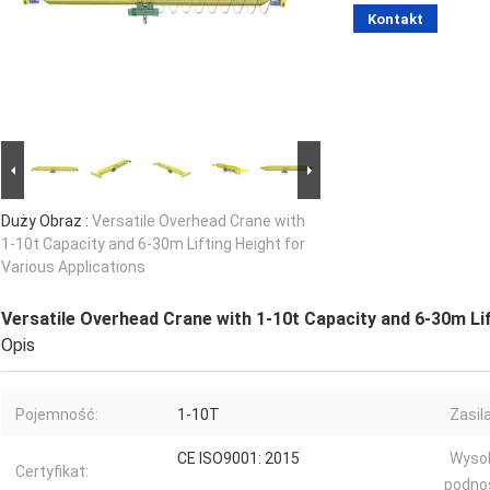
Kontakt
Duży Obraz :
Versatile Overhead Crane with
1-10t Capacity and 6-30m Lifting Height for
Various Applications
Versatile Overhead Crane with 1-10t Capacity and 6-30m Lif
Opis
Pojemność:
1-10T
Zasil
CE ISO9001: 2015
Wyso
Certyfikat:
podno