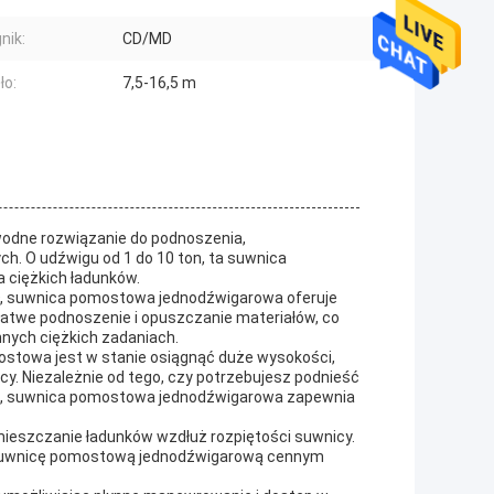
nik:
CD/MD
ło:
7,5-16,5 m
odne rozwiązanie do podnoszenia,
. O udźwigu od 1 do 10 ton, ta suwnica
 ciężkich ładunków.
D, suwnica pomostowa jednodźwigarowa oferuje
 łatwe podnoszenie i opuszczanie materiałów, co
nych ciężkich zadaniach.
ostowa jest w stanie osiągnąć duże wysokości,
y. Niezależnie od tego, czy potrzebujesz podnieść
ie, suwnica pomostowa jednodźwigarowa zapewnia
ieszczanie ładunków wzdłuż rozpiętości suwnicy.
ni suwnicę pomostową jednodźwigarową cennym