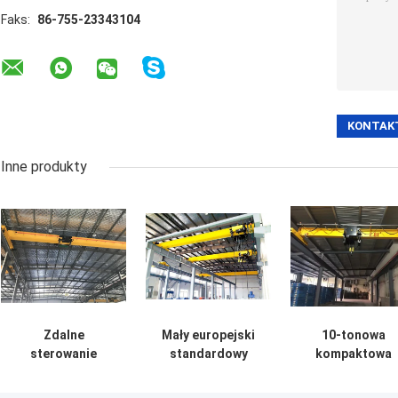
Faks:
86-755-23343104
Inne produkty
Zdalne
Mały europejski
10-tonowa
sterowanie
standardowy
kompaktowa
kabiną Suwnica
pilot zdalnego
konstrukcja
jednodźwigarowa
sterowania
Lekka suwnica