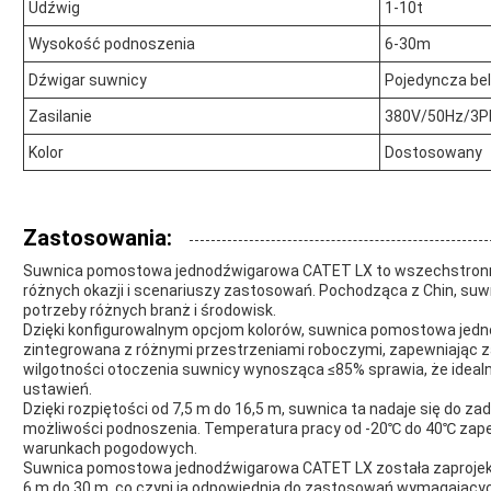
Udźwig
1-10t
Wysokość podnoszenia
6-30m
Dźwigar suwnicy
Pojedyncza be
Zasilanie
380V/50Hz/3P
Kolor
Dostosowany
Zastosowania:
Suwnica pomostowa jednodźwigarowa CATET LX to wszechstronne
różnych okazji i scenariuszy zastosowań. Pochodząca z Chin, suwn
potrzeby różnych branż i środowisk.
Dzięki konfigurowalnym opcjom kolorów, suwnica pomostowa je
zintegrowana z różnymi przestrzeniami roboczymi, zapewniając za
wilgotności otoczenia suwnicy wynosząca ≤85% sprawia, że ​​idealn
ustawień.
Dzięki rozpiętości od 7,5 m do 16,5 m, suwnica ta nadaje się do 
możliwości podnoszenia. Temperatura pracy od -20℃ do 40℃ zape
warunkach pogodowych.
Suwnica pomostowa jednodźwigarowa CATET LX została zaproje
6 m do 30 m, co czyni ją odpowiednią do zastosowań wymagającyc