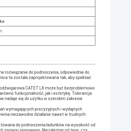
lka
h
 rozwiązanie do podnoszenia, odpowiednie do
ica ta została zaprojektowana tak, aby spełniać
dnodźwigarowa CATET LX może być bezproblemowo
równo funkcjonalność, jak i estetykę. Tolerancja
ie nadaje się do użytku w szerokim zakresie
zadań wymagających precyzyjnych i wydajnych
wnia niezawodne działanie nawet w trudnych
ktowana do podnoszenia ładunków na wysokość od
h zasięgu pionowego. Niezależnie od tego, czy