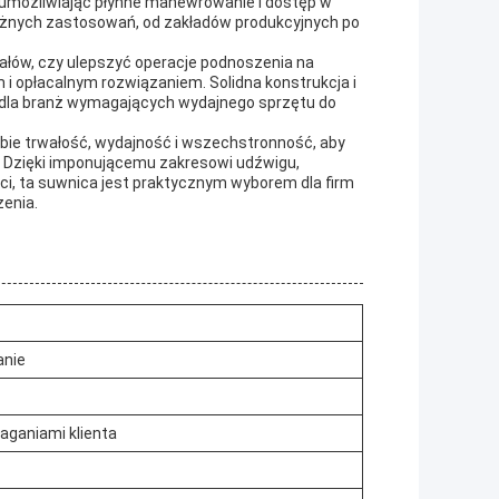
 umożliwiając płynne manewrowanie i dostęp w
 różnych zastosowań, od zakładów produkcyjnych po
iałów, czy ulepszyć operacje podnoszenia na
 opłacalnym rozwiązaniem. Solidna konstrukcja i
 dla branż wymagających wydajnego sprzętu do
e trwałość, wydajność i wszechstronność, aby
Dzięki imponującemu zakresowi udźwigu,
ci, ta suwnica jest praktycznym wyborem dla firm
enia.
anie
aganiami klienta