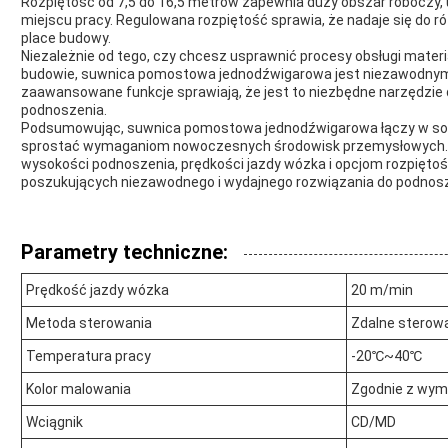
Rozpiętość od 7,5 do 16,5 metrów zapewnia duży obszar roboczy,
miejscu pracy. Regulowana rozpiętość sprawia, że ​​nadaje się do
place budowy.
Niezależnie od tego, czy chcesz usprawnić procesy obsługi mater
budowie, suwnica pomostowa jednodźwigarowa jest niezawodnym i
zaawansowane funkcje sprawiają, że jest to niezbędne narzędzie
podnoszenia.
Podsumowując, suwnica pomostowa jednodźwigarowa łączy w sobi
sprostać wymaganiom nowoczesnych środowisk przemysłowych. 
wysokości podnoszenia, prędkości jazdy wózka i opcjom rozpiętoś
poszukujących niezawodnego i wydajnego rozwiązania do podnosz
Parametry techniczne:
Prędkość jazdy wózka
20 m/min
Metoda sterowania
Zdalne sterow
Temperatura pracy
-20℃~40℃
Kolor malowania
Zgodnie z wym
Wciągnik
CD/MD