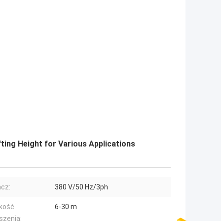
ting Height for Various Applications
acz:
380 V/50 Hz/3ph
kość
6-30 m
szenia: