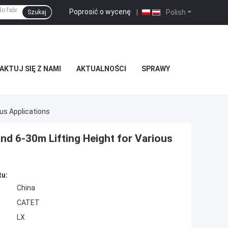
Poprosić o wycenę
|
Polish
Szukaj
KTUJ SIĘ Z NAMI
AKTUALNOŚCI
SPRAWY
ous Applications
nd 6-30m Lifting Height for Various
tu:
China
CATET
LX