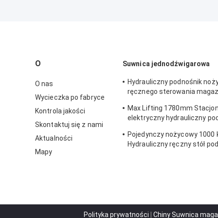
O
Suwnica jednodźwigarowa
Hydrauliczny podnośnik noż
O nas
ręcznego sterowania maga
Wycieczka po fabryce
Certyfikat CE
Max Lifting 1780mm Stacjo
Kontrola jakości
elektryczny hydrauliczny po
Skontaktuj się z nami
nożycowy AC380v
Pojedynczy nożycowy 1000 
Aktualności
Hydrauliczny ręczny stół po
Mapy
nożycowy Odporny na rdzę
Polityka prywatności
|
Chiny Suwnica maga