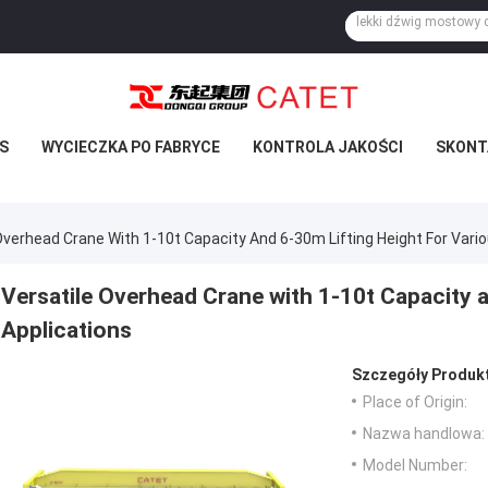
S
WYCIECZKA PO FABRYCE
KONTROLA JAKOŚCI
SKONTA
Overhead Crane With 1-10t Capacity And 6-30m Lifting Height For Vari
Versatile Overhead Crane with 1-10t Capacity a
Applications
Szczegóły Produk
Place of Origin:
Nazwa handlowa:
Model Number: