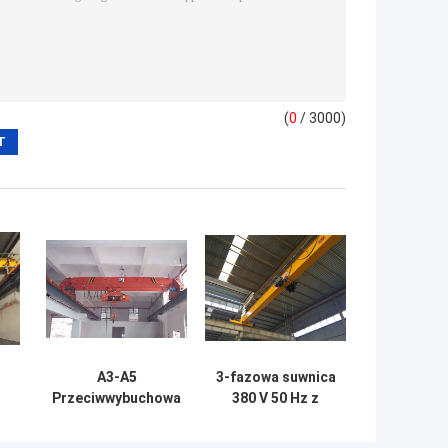
(
0
/ 3000)
A3-A5
3-fazowa suwnica
Przeciwwybuchowa
380 V 50 Hz z
suwnica
pojedynczą belką
jednodźwigarowa
z niskim