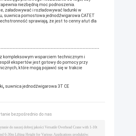
a zapewnia niezbędną moc podnoszenia.
ce, załadowywać i rozładowywać ładunki w
jscu, suwnica pomostowa jednodźwigarowa CATET
chstronność sprawiają, że jest to cenny atut dla
y z kompleksowym wsparciem technicznym i
zespół ekspertów jest gotowy do pomocy przy
nicznych, które mogą pojawić się w trakcie
,
ki
suwnica jednodźwigarowa 3T CE
ytanie bezpośrednio do nas