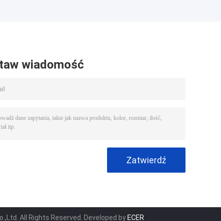
wa
dla kopalni węgla
nadprożem
taw wiadomość
,Ltd. All Rights Reserved. Developed by
ECER