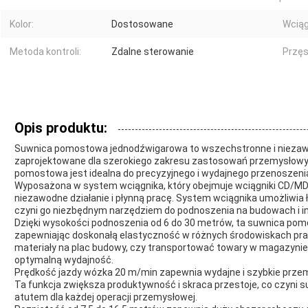
Kolor:
Dostosowane
Wciąg
Metoda kontroli:
Zdalne sterowanie
Przęs
Opis produktu:
Suwnica pomostowa jednodźwigarowa to wszechstronne i niezaw
zaprojektowane dla szerokiego zakresu zastosowań przemysłowych
pomostowa jest idealna do precyzyjnego i wydajnego przenoszenia
Wyposażona w system wciągnika, który obejmuje wciągniki CD/M
niezawodne działanie i płynną pracę. System wciągnika umożliwia
czyni go niezbędnym narzędziem do podnoszenia na budowach i in
Dzięki wysokości podnoszenia od 6 do 30 metrów, ta suwnica pom
zapewniając doskonałą elastyczność w różnych środowiskach prac
materiały na plac budowy, czy transportować towary w magazyn
optymalną wydajność.
Prędkość jazdy wózka 20 m/min zapewnia wydajne i szybkie przem
Ta funkcja zwiększa produktywność i skraca przestoje, co czy
atutem dla każdej operacji przemysłowej.