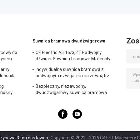
Wysokość
suwnicą
jednodźwigaro
podnoszenia 6-30
jednodźwigarową
m 20-30 m / min
z suwnicą
mostową o
udźwigu 5 ton
Zos
Suwnica bramowa dwudźwigarowa
ycowy do
CE Electric A5 16/3,2T Podwójny
zynem
dźwigar Suwnica bramowa Materiały
Załadunek suwnicy rozładunkowej
narny
Indywidualna suwnica bramowa z
dnośnik
podwójnym dźwigarem na zewnątrz
50/10 ton do 100/20 ton
kg
Bezpieczny, niezawodny,
dnośny
dwudźwigarowy suwnica bramowa
Suwnica pomostowa 40 ton Niski
poziom hałasu
zynowa 3 ton dostawca.
Copyright © 2022 - 2026 CATET Machinery Co.