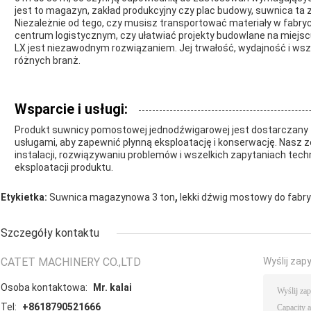
jest to magazyn, zakład produkcyjny czy plac budowy, suwnica t
Niezależnie od tego, czy musisz transportować materiały w fabry
centrum logistycznym, czy ułatwiać projekty budowlane na mie
LX jest niezawodnym rozwiązaniem. Jej trwałość, wydajność i wsze
różnych branż.
Wsparcie i usługi:
Produkt suwnicy pomostowej jednodźwigarowej jest dostarczan
usługami, aby zapewnić płynną eksploatację i konserwację. Nasz 
instalacji, rozwiązywaniu problemów i wszelkich zapytaniach tech
eksploatacji produktu.
,
Etykietka:
Suwnica magazynowa 3 ton
lekki dźwig mostowy do fabry
Szczegóły kontaktu
CATET MACHINERY CO.,LTD
Wyślij zap
Osoba kontaktowa:
Mr. kalai
Tel:
+8618790521666